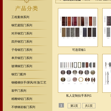
工程案例系列
铜艺庭院门系列
对开铜艺门系列
四开铜艺门系列
子母铜艺门系列
可选背板1
单开铜艺门系列
玻璃铜艺门系列
铜艺门配件
铜楼梯扶手/屏风/吊顶/工艺
装甲门系列
私人定制拉手系列1
精雕铸铝门系列
1
第1页
共1页
不锈钢岩板门系列